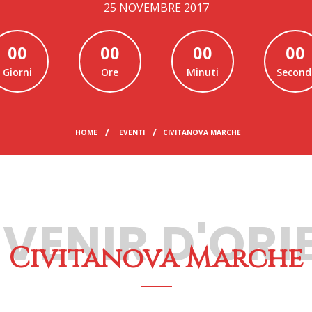
25 NOVEMBRE 2017
00
00
00
00
Giorni
Ore
Minuti
Second
HOME
EVENTI
CIVITANOVA MARCHE
VENIR D'ORI
Civitanova Marche