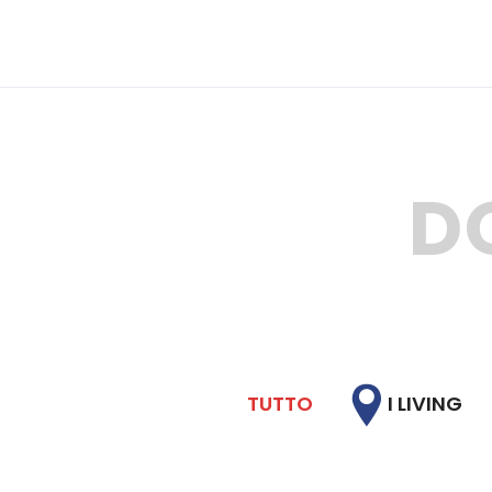
D
TUTTO
I LIVING