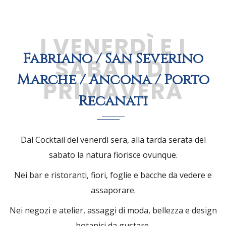
I VENERDÌ E I
Fabriano / San Severino
SABATI DI
Marche / Ancona / Porto
PRIMAVERA
Recanati
Dal Cocktail del venerdì sera, alla tarda serata del
sabato la natura fiorisce ovunque.
Nei bar e ristoranti, fiori, foglie e bacche da vedere e
assaporare.
Nei negozi e atelier, assaggi di moda, bellezza e design
botanici da gustare.