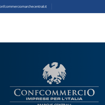
onfcommerciomarchecentrali.it